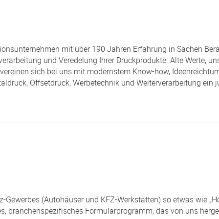
itionsunternehmen mit über 190 Jahren Erfahrung in Sachen Bera
verarbeitung und Veredelung Ihrer Druckprodukte. Alte Werte, 
, vereinen sich bei uns mit modernstem Know-how, Ideenreichtum
gitaldruck, Offsetdruck, Werbetechnik und Weiterverarbeitung ei
z-Gewerbes (Autohäuser und KFZ-Werkstätten) so etwas wie „Hof
hes, branchenspezifisches Formularprogramm, das von uns he