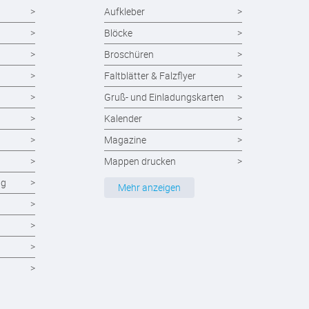
Aufkleber
Blöcke
Broschüren
Faltblätter & Falzflyer
Gruß- und Einladungskarten
Kalender
Magazine
Mappen drucken
ng
Notizblöcke
Mehr anzeigen
Durchschreibesätze
Formulare - Formularsätze
Endlosformulare
Briefpapier
Briefumschläge