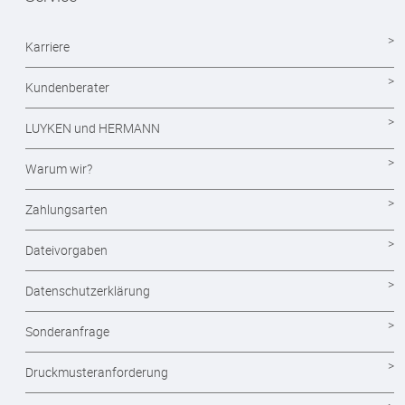
Mappen drucken
Notizblöcke
Karriere
Durchschreibesätze
Kundenberater
Formulare - Formularsätze
LUYKEN und HERMANN
Endlosformulare
Warum wir?
Briefpapier
Zahlungsarten
Briefumschläge
Dateivorgaben
Visitenkarten drucken
Datenschutzerklärung
Eintrittskarten
Sonderanfrage
Flyer
Druckmusteranforderung