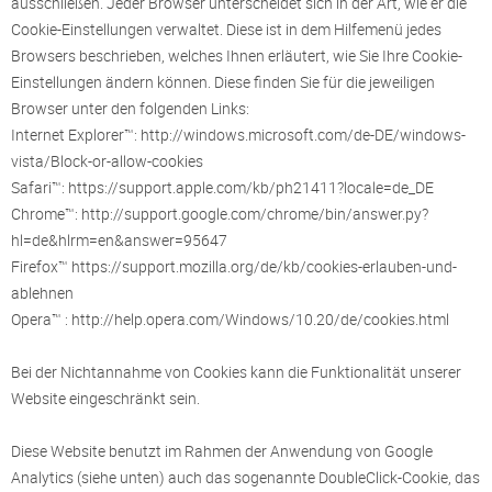
ausschließen. Jeder Browser unterscheidet sich in der Art, wie er die
Cookie-Einstellungen verwaltet. Diese ist in dem Hilfemenü jedes
Browsers beschrieben, welches Ihnen erläutert, wie Sie Ihre Cookie-
Einstellungen ändern können. Diese finden Sie für die jeweiligen
Browser unter den folgenden Links:
Internet Explorer™: http://windows.microsoft.com/de-DE/windows-
vista/Block-or-allow-cookies
Safari™: https://support.apple.com/kb/ph21411?locale=de_DE
Chrome™: http://support.google.com/chrome/bin/answer.py?
hl=de&hlrm=en&answer=95647
Firefox™ https://support.mozilla.org/de/kb/cookies-erlauben-und-
ablehnen
Opera™ : http://help.opera.com/Windows/10.20/de/cookies.html
Bei der Nichtannahme von Cookies kann die Funktionalität unserer
Website eingeschränkt sein.
Diese Website benutzt im Rahmen der Anwendung von Google
Analytics (siehe unten) auch das sogenannte DoubleClick-Cookie, das