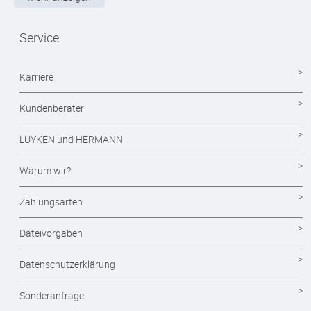
Magazine
Service
Mappen drucken
Notizblöcke
Karriere
Durchschreibesätze
Kundenberater
Formulare - Formularsätze
LUYKEN und HERMANN
Endlosformulare
Warum wir?
Briefpapier
Zahlungsarten
Briefumschläge
Dateivorgaben
Visitenkarten drucken
Datenschutzerklärung
Eintrittskarten
Sonderanfrage