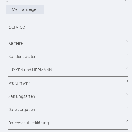
Kalender
Mehr anzeigen
Magazine
Service
Mappen drucken
Notizblöcke
Karriere
Durchschreibesätze
Kundenberater
Formulare - Formularsätze
LUYKEN und HERMANN
Endlosformulare
Warum wir?
Briefpapier
Zahlungsarten
Briefumschläge
Dateivorgaben
Visitenkarten drucken
Datenschutzerklärung