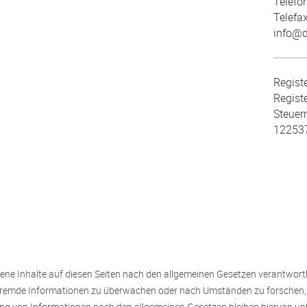
Telefo
Telefa
info@d
Registe
Regist
Steuer
12253
ene Inhalte auf diesen Seiten nach den allgemeinen Gesetzen verantwortl
e fremde Informationen zu überwachen oder nach Umständen zu forschen, d
g von Informationen nach den allgemeinen Gesetzen bleiben hiervon unbe