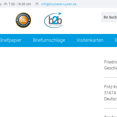
. - Fr. 7.00 - 16.00 Uhr
info@druckerei-luyken.de
Briefpapier
Briefumschläge
Visitenkarten
Friedr
Geschä
Fritz-K
51674
Deutsc