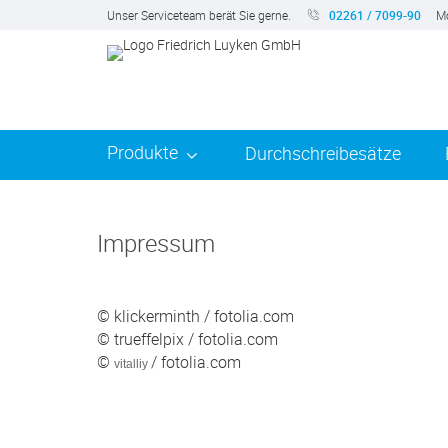
Unser Serviceteam berät Sie gerne.
02261 / 7099-90
Mo
Produkte
Durchschreibesätze
Impressum
© klickerminth / fotolia.com
© trueffelpix / fotolia.com
©
/ fotolia.com
vitalliy