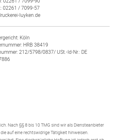
n:
02261 / 7099-90
x:
02261 / 7099-57
ruckerei-luyken.de
rgericht: Köln
ernummer: HRB 38419
nummer: 212/5798/0837/ USt.-Id-Nr.: DE
7886
ich. Nach §§ 8 bis 10 TMG sind wir als Diensteanbieter
ie auf eine rechtswidrige Tätigkeit hinweisen.
rührt. Eine diesbezügliche Haftung ist jedoch erst ab