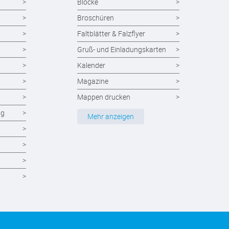
Blöcke
Broschüren
Faltblätter & Falzflyer
Gruß- und Einladungskarten
Kalender
Magazine
Mappen drucken
ng
Notizblöcke
Mehr anzeigen
Durchschreibesätze
Formulare - Formularsätze
Endlosformulare
Briefpapier
Briefumschläge
Visitenkarten drucken
Eintrittskarten