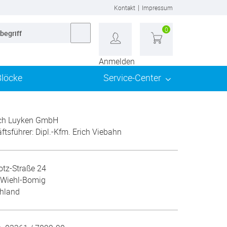
|
Kontakt
Impressum
0
Anmelden
Blöcke
Service-Center
ich Luyken GmbH
ftsführer: Dipl.-Kfm. Erich Viebahn
otz-Straße 24
 Wiehl-Bomig
hland