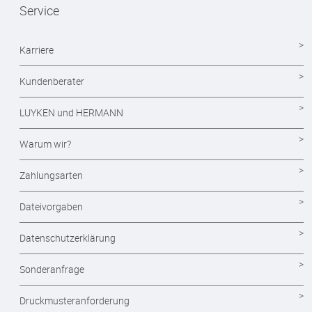
Service
Mappen drucken
Notizblöcke
Karriere
Durchschreibesätze
Kundenberater
Formulare - Formularsätze
LUYKEN und HERMANN
Endlosformulare
Warum wir?
Briefpapier
Zahlungsarten
Briefumschläge
Dateivorgaben
Visitenkarten drucken
Datenschutzerklärung
Eintrittskarten
Sonderanfrage
Flyer
Druckmusteranforderung