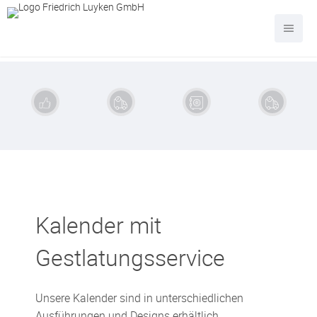
Produktübersicht
Layout und Grafikdesign
Kalender gestalten
Exzellente
Schnelle
Sichere
Kauf auf
Qualität
Lieferung
Zahlung
Rechnung
Kalender mit
Gestlatungsservice
Unsere Kalender sind in unterschiedlichen
Ausführungen und Designs erhältlich