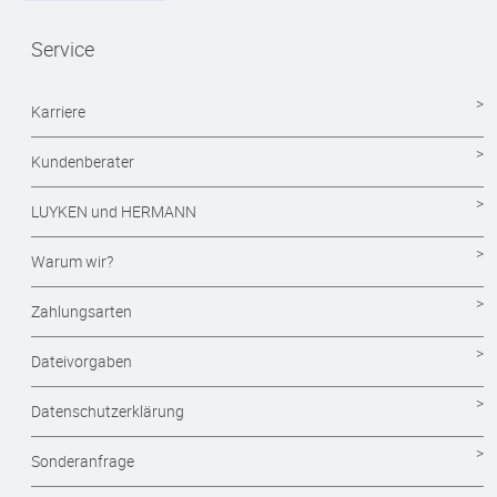
Magazine
Service
Mappen drucken
Notizblöcke
Karriere
Durchschreibesätze
Kundenberater
Formulare - Formularsätze
LUYKEN und HERMANN
Endlosformulare
Warum wir?
Briefpapier
Zahlungsarten
Briefumschläge
Dateivorgaben
Visitenkarten drucken
Datenschutzerklärung
Eintrittskarten
Sonderanfrage