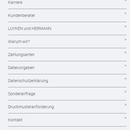
Notizblöcke
Karriere
Durchschreibesätze
Kundenberater
Formulare - Formularsätze
LUYKEN und HERMANN
Endlosformulare
Warum wir?
Briefpapier
Zahlungsarten
Briefumschläge
Dateivorgaben
Visitenkarten drucken
Datenschutzerklärung
Eintrittskarten
Sonderanfrage
Flyer
Druckmusteranforderung
Layout und Grafikdesign
Kontakt