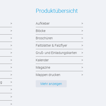
Produktübersicht
Aufkleber
Blöcke
Broschüren
Faltblätter & Falzflyer
Gruß- und Einladungskarten
Kalender
Magazine
Mappen drucken
ng
Notizblöcke
Mehr anzeigen
Durchschreibesätze
Formulare - Formularsätze
Endlosformulare