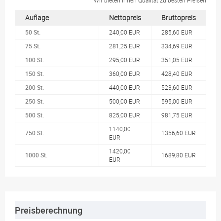
Auflage
Nettopreis
Bruttopreis
50 St.
240,00 EUR
285,60 EUR
75 St.
281,25 EUR
334,69 EUR
100 St.
295,00 EUR
351,05 EUR
150 St.
360,00 EUR
428,40 EUR
200 St.
440,00 EUR
523,60 EUR
250 St.
500,00 EUR
595,00 EUR
500 St.
825,00 EUR
981,75 EUR
1140,00
750 St.
1356,60 EUR
EUR
1420,00
1000 St.
1689,80 EUR
EUR
Preisberechnung