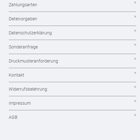
Briefpapier
Zahlungsarten
Briefumschläge
Dateivorgaben
Visitenkarten drucken
Datenschutzerklärung
Eintrittskarten
Sonderanfrage
Flyer
Druckmusteranforderung
Layout und Grafikdesign
Kontakt
Plakate
Widerrufsbelehrung
Postkarten
Impressum
Scheckkartenkalender
AGB
Stempel