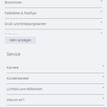
Broschüren
Faltblätter & Falzflyer
Gruß- und Einladungskarten
Kalender
Mehr anzeigen
Magazine
Service
Mappen drucken
Notizblöcke
Karriere
Durchschreibesätze
Kundenberater
Formulare - Formularsätze
LUYKEN und HERMANN
Endlosformulare
Warum wir?