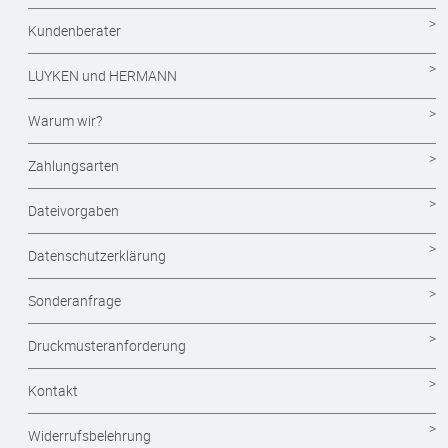
Durchschreibesätze
Kundenberater
Formulare - Formularsätze
LUYKEN und HERMANN
Endlosformulare
Warum wir?
Briefpapier
Zahlungsarten
Briefumschläge
Dateivorgaben
Visitenkarten drucken
Datenschutzerklärung
Eintrittskarten
Sonderanfrage
Flyer
Druckmusteranforderung
Layout und Grafikdesign
Kontakt
Plakate
Widerrufsbelehrung