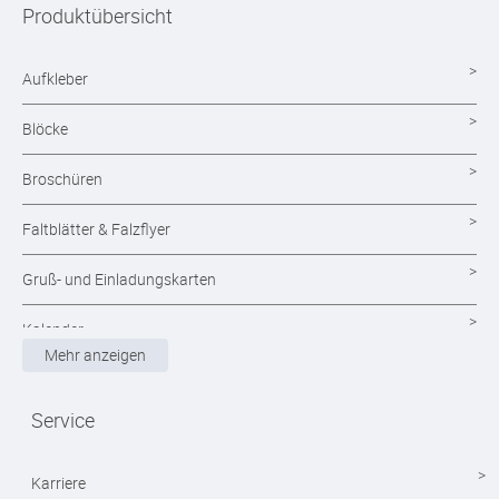
Produktübersicht
Aufkleber
Blöcke
Broschüren
Faltblätter & Falzflyer
Gruß- und Einladungskarten
Kalender
Mehr anzeigen
Magazine
Service
Mappen drucken
Notizblöcke
Karriere