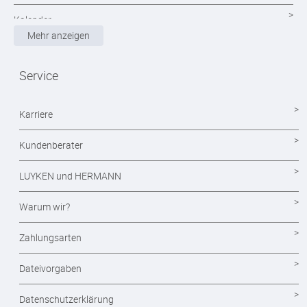
Kalender
Mehr anzeigen
Magazine
Service
Mappen drucken
Notizblöcke
Karriere
Durchschreibesätze
Kundenberater
Formulare - Formularsätze
LUYKEN und HERMANN
Endlosformulare
Warum wir?
Briefpapier
Zahlungsarten
Briefumschläge
Dateivorgaben
Visitenkarten drucken
Datenschutzerklärung