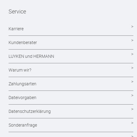
Magazine
Service
Mappen drucken
Notizblöcke
Karriere
Durchschreibesätze
Kundenberater
Formulare - Formularsätze
LUYKEN und HERMANN
Endlosformulare
Warum wir?
Briefpapier
Zahlungsarten
Briefumschläge
Dateivorgaben
Visitenkarten drucken
Datenschutzerklärung
Eintrittskarten
Sonderanfrage