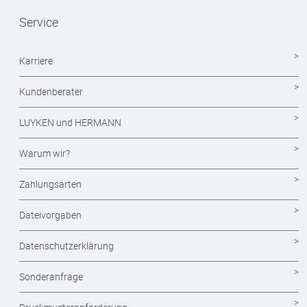
Service
Mappen drucken
Notizblöcke
Karriere
Durchschreibesätze
Kundenberater
Formulare - Formularsätze
LUYKEN und HERMANN
Endlosformulare
Warum wir?
Briefpapier
Zahlungsarten
Briefumschläge
Dateivorgaben
Visitenkarten drucken
Datenschutzerklärung
Eintrittskarten
Sonderanfrage
Flyer