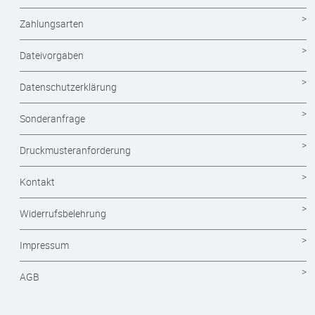
Briefpapier
Zahlungsarten
Briefumschläge
Dateivorgaben
Visitenkarten drucken
Datenschutzerklärung
Eintrittskarten
Sonderanfrage
Flyer
Druckmusteranforderung
Layout und Grafikdesign
Kontakt
Plakate
Widerrufsbelehrung
Postkarten
Impressum
Scheckkartenkalender
AGB
Stempel