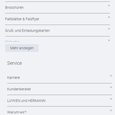
Broschüren
Faltblätter & Falzflyer
Gruß- und Einladungskarten
Kalender
Mehr anzeigen
Magazine
Service
Mappen drucken
Notizblöcke
Karriere
Durchschreibesätze
Kundenberater
Formulare - Formularsätze
LUYKEN und HERMANN
Endlosformulare
Warum wir?