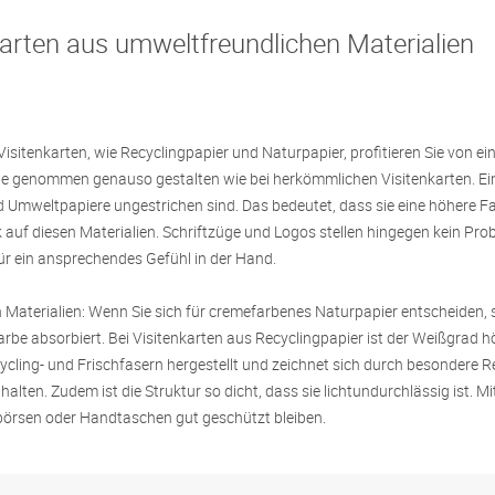
karten aus umweltfreundlichen Materialien
isitenkarten, wie Recyclingpapier und Naturpapier, profitieren Sie von e
e genommen genauso gestalten wie bei herkömmlichen Visitenkarten. Ei
nd Umweltpapiere ungestrichen sind. Das bedeutet, dass sie eine höhere 
k auf diesen Materialien. Schriftzüge und Logos stellen hingegen kein Pro
für ein ansprechendes Gefühl in der Hand.
 Materialien: Wenn Sie sich für cremefarbenes Naturpapier entscheiden, so
arbe absorbiert. Bei Visitenkarten aus Recyclingpapier ist der Weißgrad
ling- und Frischfasern hergestellt und zeichnet sich durch besondere Reiß
alten. Zudem ist die Struktur so dicht, dass sie lichtundurchlässig ist. Mi
dbörsen oder Handtaschen gut geschützt bleiben.