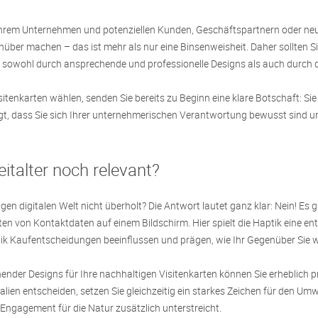
 Ihrem Unternehmen und potenziellen Kunden, Geschäftspartnern oder neu
nüber machen – das ist mehr als nur eine Binsenweisheit. Daher sollten Si
en sowohl durch ansprechende und professionelle Designs als auch durch 
isitenkarten wählen, senden Sie bereits zu Beginn eine klare Botschaft: 
gt, dass Sie sich Ihrer unternehmerischen Verantwortung bewusst sind u
eitalter noch relevant?
eutigen digitalen Welt nicht überholt? Die Antwort lautet ganz klar: Nein! 
n von Kontaktdaten auf einem Bildschirm. Hier spielt die Haptik eine ent
tik Kaufentscheidungen beeinflussen und prägen, wie Ihr Gegenüber Sie
der Designs für Ihre nachhaltigen Visitenkarten können Sie erheblich pro
lien entscheiden, setzen Sie gleichzeitig ein starkes Zeichen für den Um
r Engagement für die Natur zusätzlich unterstreicht.