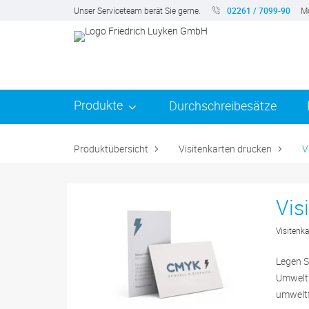
Unser Serviceteam berät Sie gerne.
02261 / 7099-90
Mo
Produkte
Durchschreibesätze
Produktübersicht
Visitenkarten drucken
V
Vis
Visitenk
Legen S
Umwelt?
umweltf