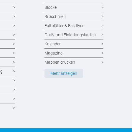
Blöcke
Broschüren
Faltblätter & Falzflyer
Gruß- und Einladungskarten
Kalender
Magazine
Mappen drucken
ng
Notizblöcke
Mehr anzeigen
Durchschreibesätze
Formulare - Formularsätze
Endlosformulare
Briefpapier
Briefumschläge
Visitenkarten drucken